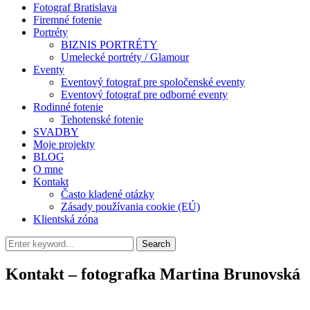
Fotograf Bratislava
Firemné fotenie
Portréty
BIZNIS PORTRÉTY
Umelecké portréty / Glamour
Eventy
Eventový fotograf pre spoločenské eventy
Eventový fotograf pre odborné eventy
Rodinné fotenie
Tehotenské fotenie
SVADBY
Moje projekty
BLOG
O mne
Kontakt
Často kladené otázky
Zásady používania cookie (EÚ)
Klientská zóna
Search
Kontakt – fotografka Martina Brunovská