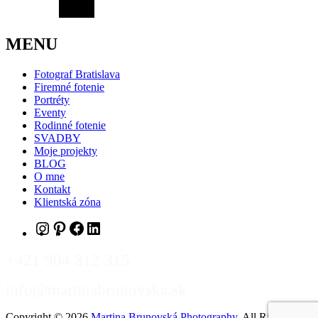
MENU
Fotograf Bratislava
Firemné fotenie
Portréty
Eventy
Rodinné fotenie
SVADBY
Moje projekty
BLOG
O mne
Kontakt
Klientská zóna
+421 904 312 315
info@martinabrunovska.sk
Copyright © 2026
Martina Brunovská Photography
. All Rights