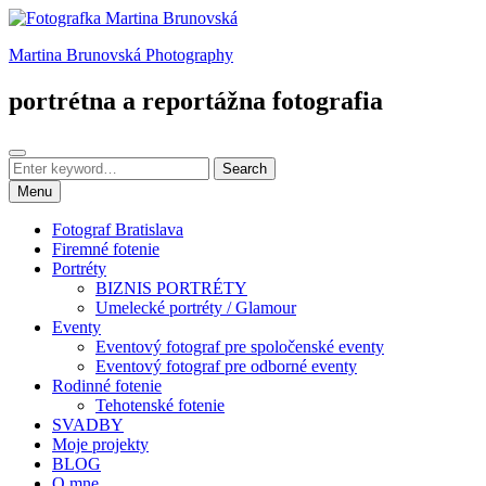
Martina Brunovská Photography
portrétna a reportážna fotografia
Search
Menu
Fotograf Bratislava
Firemné fotenie
Portréty
BIZNIS PORTRÉTY
Umelecké portréty / Glamour
Eventy
Eventový fotograf pre spoločenské eventy
Eventový fotograf pre odborné eventy
Rodinné fotenie
Tehotenské fotenie
SVADBY
Moje projekty
BLOG
O mne