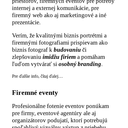
priestorov, firemných eventov pre potreby
internej a externej komunikácie, pre
firemný web ako aj marketingové a iné
prezentácie.
Verím, že kvalitnými biznis portrétmi a
firemnými fotografiami prispievam ako
biznis fotograf k
budovaniu
či
zlepšovaniu
imidžu firiem
a pomáham
ľuďom vytvárať si
osobný branding
.
Pre ďalšie info, čítaj ďalej…
Firemné eventy
Profesionálne fotenie eventov ponúkam
pre firmy, eventové agentúry ale aj
organizátorov podujatí, ktorí potrebujú
spoľahlivý vizuálny výstup z priebehu