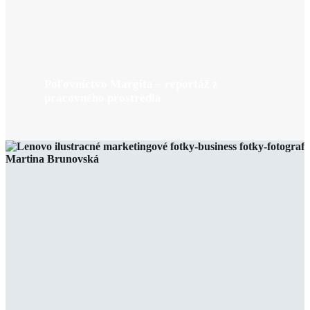
Poľovníctvo Margita – reportáž z
pracovného prostredia